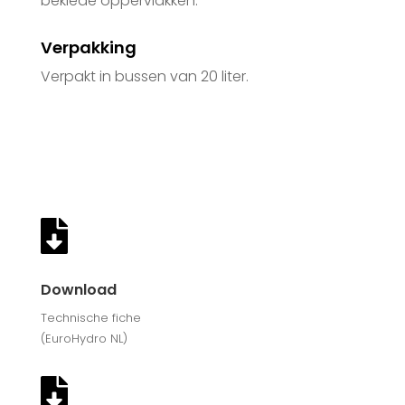
beklede oppervlakken.
Verpakking
Verpakt in bussen van 20 liter.

Download
Technische fiche
(EuroHydro NL)
